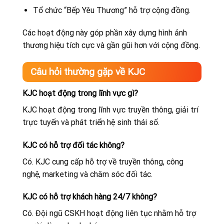
Tổ chức “Bếp Yêu Thương” hỗ trợ cộng đồng.
Các hoạt động này góp phần xây dựng hình ảnh
thương hiệu tích cực và gần gũi hơn với cộng đồng.
Câu hỏi thường gặp về KJC
KJC hoạt động trong lĩnh vực gì?
KJC hoạt động trong lĩnh vực truyền thông, giải trí
trực tuyến và phát triển hệ sinh thái số.
KJC có hỗ trợ đối tác không?
Có. KJC cung cấp hỗ trợ về truyền thông, công
nghệ, marketing và chăm sóc đối tác.
KJC có hỗ trợ khách hàng 24/7 không?
Có. Đội ngũ CSKH hoạt động liên tục nhằm hỗ trợ