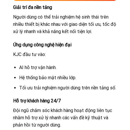
Giải trí đa nền tảng
Người dùng có thể trải nghiệm hệ sinh thái trên
nhiều thiết bị khác nhau với giao diện tối ưu, tốc độ
xử lý nhanh và khả năng kết nối tiện lợi.
Ứng dụng công nghệ hiện đại
KJC đầu tư vào:
AI hỗ trợ vận hành.
Hệ thống bảo mật nhiều lớp.
Tối ưu trải nghiệm người dùng trên nền tảng số.
Hỗ trợ khách hàng 24/7
Đội ngũ chăm sóc khách hàng hoạt động liên tục
nhằm hỗ trợ xử lý nhanh các vấn đề kỹ thuật và
phản hồi từ người dùng.