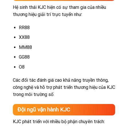
Hệ sinh thái KJC hiện có sự tham gia của nhiều
thương hiệu giải trí trực tuyến như:
RR88
XX88
MM88
GG88
O8
Các đối tác đánh giá cao khả năng truyền thông,
công nghệ và hỗ trợ phát triển thương hiệu của KJC
trong môi trường số.
Đội ngũ vận hành KJC
KJC phát triển với nhiều bộ phận chuyên trách: