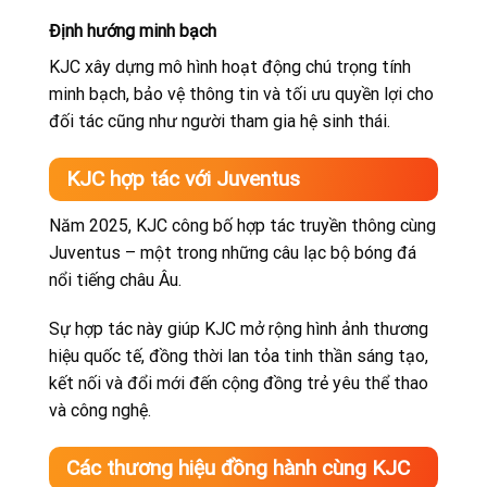
Định hướng minh bạch
KJC xây dựng mô hình hoạt động chú trọng tính
minh bạch, bảo vệ thông tin và tối ưu quyền lợi cho
đối tác cũng như người tham gia hệ sinh thái.
KJC hợp tác với Juventus
Năm 2025, KJC công bố hợp tác truyền thông cùng
Juventus
– một trong những câu lạc bộ bóng đá
nổi tiếng châu Âu.
Sự hợp tác này giúp KJC mở rộng hình ảnh thương
hiệu quốc tế, đồng thời lan tỏa tinh thần sáng tạo,
kết nối và đổi mới đến cộng đồng trẻ yêu thể thao
và công nghệ.
Các thương hiệu đồng hành cùng KJC