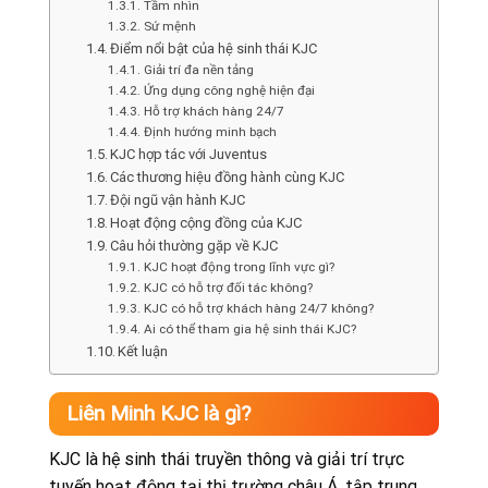
Tầm nhìn
Sứ mệnh
Điểm nổi bật của hệ sinh thái KJC
Giải trí đa nền tảng
Ứng dụng công nghệ hiện đại
Hỗ trợ khách hàng 24/7
Định hướng minh bạch
KJC hợp tác với Juventus
Các thương hiệu đồng hành cùng KJC
Đội ngũ vận hành KJC
Hoạt động cộng đồng của KJC
Câu hỏi thường gặp về KJC
KJC hoạt động trong lĩnh vực gì?
KJC có hỗ trợ đối tác không?
KJC có hỗ trợ khách hàng 24/7 không?
Ai có thể tham gia hệ sinh thái KJC?
Kết luận
Liên Minh KJC là gì?
KJC là hệ sinh thái truyền thông và giải trí trực
tuyến hoạt động tại thị trường châu Á, tập trung