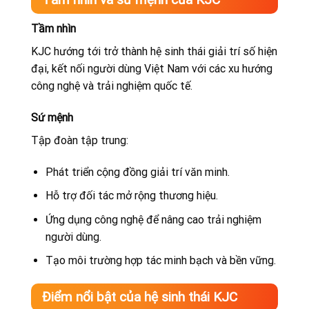
Tầm nhìn
KJC hướng tới trở thành hệ sinh thái giải trí số hiện
đại, kết nối người dùng Việt Nam với các xu hướng
công nghệ và trải nghiệm quốc tế.
Sứ mệnh
Tập đoàn tập trung:
Phát triển cộng đồng giải trí văn minh.
Hỗ trợ đối tác mở rộng thương hiệu.
Ứng dụng công nghệ để nâng cao trải nghiệm
người dùng.
Tạo môi trường hợp tác minh bạch và bền vững.
Điểm nổi bật của hệ sinh thái KJC