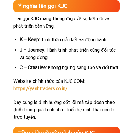
Ý nghĩa tên gọi KJC
Tên gọi KJC mang thông điệp về sự kết nối và
phát triển bền vững:
K – Keep:
Tinh thần gắn kết và đồng hành.
J – Journey:
Hành trình phát triển cùng đối tác
và cộng đồng.
C – Creative:
Không ngừng sáng tạo và đổi mới.
Website chính thức của KJC.COM:
https://yashtraders.co.in/
Đây cũng là định hướng cốt lõi mà tập đoàn theo
đuổi trong quá trình phát triển hệ sinh thái giải trí
trực tuyến.
Tầm nhìn và sứ mệnh của KJC