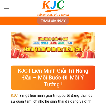
Skip
to
content
THAM GIA NGAY
KJC | Liên Minh Giải Trí Hàng
Đầu – Mỗi Bước ĐI, Mỗi Ý
Tưởng !
KJC
là một liên minh giải trí quốc tế đang thu hút
sự quan tâm lớn nhờ hệ sinh thái đa dạng và định