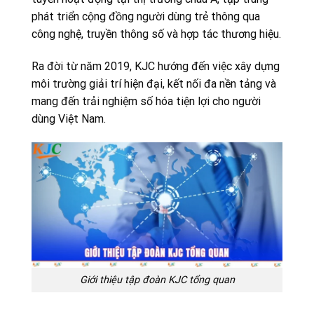
phát triển cộng đồng người dùng trẻ thông qua
công nghệ, truyền thông số và hợp tác thương hiệu.
Ra đời từ năm 2019, KJC hướng đến việc xây dựng
môi trường giải trí hiện đại, kết nối đa nền tảng và
mang đến trải nghiệm số hóa tiện lợi cho người
dùng Việt Nam.
Giới thiệu tập đoàn KJC tổng quan