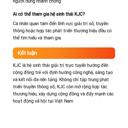
người dùng nhanh chóng.
Ai có thể tham gia hệ sinh thái KJC?
Cá nhân quan tâm đến lĩnh vực giải trí số, truyền
thông hoặc hợp tác phát triển thương hiệu đều có
thể tìm hiểu và tham gia.
Kết luận
KJC là hệ sinh thái giải trí trực tuyến hướng đến
cộng đồng trẻ với định hướng công nghệ, sáng tạo
và kết nối đa nền tảng. Không chỉ tập trung phát
triển truyền thông số, KJC còn mở rộng hợp tác
thương hiệu, xây dựng cộng đồng và đẩy mạnh các
hoạt động xã hội tại Việt Nam.