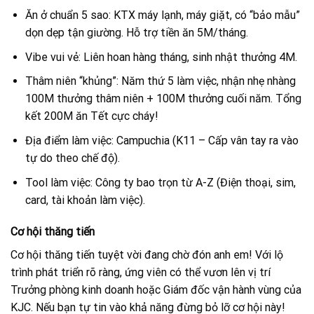
Ăn ở chuẩn 5 sao: KTX máy lạnh, máy giặt, có “bảo mẫu”
dọn dẹp tận giường. Hỗ trợ tiền ăn 5M/tháng.
Vibe vui vẻ: Liên hoan hàng tháng, sinh nhật thưởng 4M.
Thâm niên “khủng”: Năm thứ 5 làm việc, nhận nhẹ nhàng
100M thưởng thâm niên + 100M thưởng cuối năm. Tổng
kết 200M ăn Tết cực cháy!
Địa điểm làm việc: Campuchia (K11 – Cấp vân tay ra vào
tự do theo chế độ).
Tool làm việc: Công ty bao trọn từ A-Z (Điện thoại, sim,
card, tài khoản làm việc).
Cơ hội thăng tiến
Cơ hội thăng tiến tuyệt vời đang chờ đón anh em! Với lộ
trình phát triển rõ ràng, ứng viên có thể vươn lên vị trí
Trưởng phòng kinh doanh hoặc Giám đốc vận hành vùng của
KJC. Nếu bạn tự tin vào khả năng đừng bỏ lỡ cơ hội này!