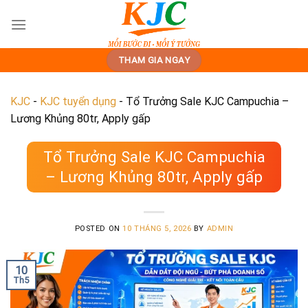
Skip
to
content
THAM GIA NGAY
KJC
-
KJC tuyển dụng
-
Tổ Trưởng Sale KJC Campuchia –
Lương Khủng 80tr, Apply gấp
Tổ Trưởng Sale KJC Campuchia
– Lương Khủng 80tr, Apply gấp
POSTED ON
10 THÁNG 5, 2026
BY
ADMIN
10
Th5