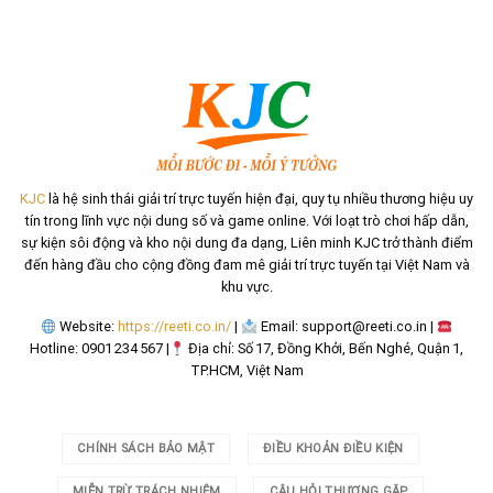
KJC
là hệ sinh thái giải trí trực tuyến hiện đại, quy tụ nhiều thương hiệu uy
tín trong lĩnh vực nội dung số và game online. Với loạt trò chơi hấp dẫn,
sự kiện sôi động và kho nội dung đa dạng, Liên minh KJC trở thành điểm
đến hàng đầu cho cộng đồng đam mê giải trí trực tuyến tại Việt Nam và
khu vực.
Website:
https://reeti.co.in/
|
Email:
support@reeti.co.in
|
Hotline: 0901 234 567 |
Địa chỉ: Số 17, Đồng Khởi, Bến Nghé, Quận 1,
TP.HCM, Việt Nam
CHÍNH SÁCH BẢO MẬT
ĐIỀU KHOẢN ĐIỀU KIỆN
MIỄN TRỪ TRÁCH NHIỆM
CÂU HỎI THƯƠNG GẶP