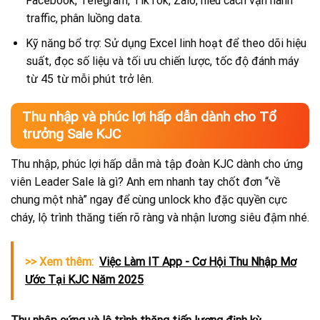
Facebook, Telegram, TikTok, Zalo, hiểu cách vận hành
traffic, phân luồng data.
Kỹ năng bổ trợ: Sử dụng Excel linh hoạt để theo dõi hiệu
suất, đọc số liệu và tối ưu chiến lược, tốc độ đánh máy
từ 45 từ mỗi phút trở lên.
Thu nhập và phúc lợi hấp dẫn dành cho Tổ
trưởng Sale KJC
Thu nhập, phúc lợi hấp dẫn mà tập đoàn KJC dành cho ứng
viên Leader Sale là gì? Anh em nhanh tay chốt đơn “về
chung một nhà” ngay để cùng unlock kho đặc quyền cực
cháy, lộ trình thăng tiến rõ ràng và nhận lương siêu đậm nhé.
>> Xem thêm:
Việc Làm IT App - Cơ Hội Thu Nhập Mơ
Ước Tại KJC Năm 2025