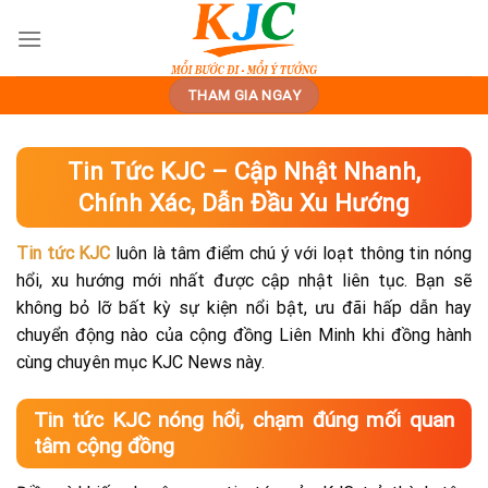
Skip
to
content
THAM GIA NGAY
Tin Tức KJC – Cập Nhật Nhanh,
Chính Xác, Dẫn Đầu Xu Hướng
Tin tức KJC
luôn là tâm điểm chú ý với loạt thông tin nóng
hổi, xu hướng mới nhất được cập nhật liên tục. Bạn sẽ
không bỏ lỡ bất kỳ sự kiện nổi bật, ưu đãi hấp dẫn hay
chuyển động nào của cộng đồng Liên Minh khi đồng hành
cùng chuyên mục KJC News này.
Tin tức KJC nóng hổi, chạm đúng mối quan
tâm cộng đồng