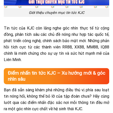
Giới thiệu chuyên mục tin tức KJC
Tin tức của KJC còn lắng nghe góc nhìn thực tế từ cộng
đồng, phân tích sâu các chủ đề nóng như hợp tác quốc tế,
phát triển công nghệ, chính sách bảo mật mới. Những phản
hồi tích cực từ các thành viên RR88, XX88, MM88, IQ88
chính là minh chứng cho sự uy tín và sức hút mạnh mẽ của
Liên Minh.
Điểm nhấn tin tức KJC – Xu hướng mới & góc
nhìn sâu
Bạn đã sẵn sàng khám phá những điều thú vị phía sau loạt
tin nóng hổi, không thể bỏ lỡ của tập đoàn chưa? Hãy cùng
lướt qua các điểm nhấn đặc sắc nơi mỗi thông tin đều mở
ra một góc nhìn cực chất về hệ sinh thái KJC.