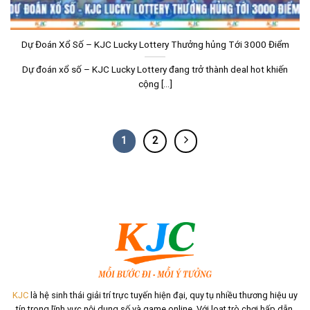
Dự Đoán Xổ Số – KJC Lucky Lottery Thưởng hủng Tới 3000 Điểm
Dự đoán xổ số – KJC Lucky Lottery đang trở thành deal hot khiến
cộng [...]
1
2
KJC
là hệ sinh thái giải trí trực tuyến hiện đại, quy tụ nhiều thương hiệu uy
tín trong lĩnh vực nội dung số và game online. Với loạt trò chơi hấp dẫn,