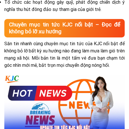
Tổ chức các hoạt động gây quỹ, phát động chiến dịch ý
nghĩa thu hút đông đảo sự tham gia của giới trẻ.
Chuyên mục tin tức KJC nổi bật – Đọc để
không bỏ lỡ xu hướng
Săn tin nhanh cùng chuyên mục tin tức của KJC nổi bật để
không bỏ lỡ bất kỳ xu hướng nào đang làm mưa làm gió trên
mạng xã hội. Mỗi bản tin là một tấm vé đưa bạn chạm tới
góc nhìn mới mẻ, bắt trọn mọi chuyển động nóng hổi.