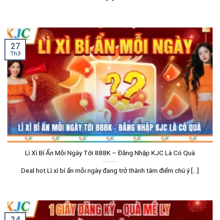
27
Th3
Lì Xì Bí Ẩn Mỗi Ngày Tới 888K – Đăng Nhập KJC Là Có Quà
Deal hot Lì xì bí ẩn mỗi ngày đang trở thành tâm điểm chú ý [...]
24