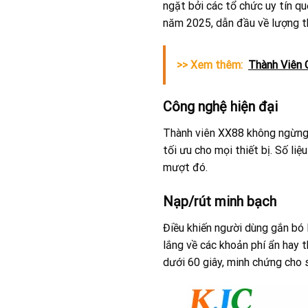
ngặt bởi các tổ chức uy tín q
năm 2025, dẫn đầu về lượng t
>> Xem thêm:
Thành Viên 
Công nghệ hiện đại
Thành viên XX88 không ngừng c
tối ưu cho mọi thiết bị. Số li
mượt đó.
Nạp/rút minh bạch
Điều khiến người dùng gắn bó l
lắng về các khoản phí ẩn hay 
dưới 60 giây, minh chứng cho 