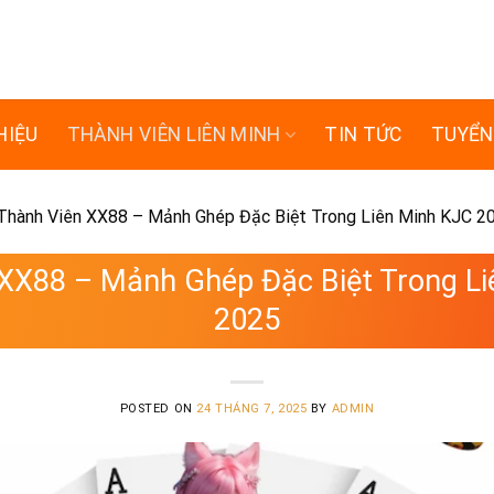
HIỆU
THÀNH VIÊN LIÊN MINH
TIN TỨC
TUYỂN
Thành Viên XX88 – Mảnh Ghép Đặc Biệt Trong Liên Minh KJC 2
XX88 – Mảnh Ghép Đặc Biệt Trong L
2025
POSTED ON
24 THÁNG 7, 2025
BY
ADMIN