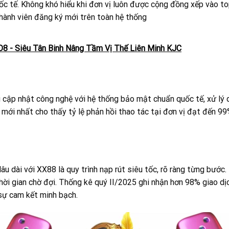
uốc tế. Không khó hiểu khi đơn vị luôn được cộng đồng xếp vào t
hành viên đăng ký mới trên toàn hệ thống
O8 - Siêu Tân Binh Nâng Tầm Vị Thế Liên Minh KJC
ập nhật công nghệ với hệ thống bảo mật chuẩn quốc tế, xử lý dữ
ệu mới nhất cho thấy tỷ lệ phản hồi thao tác tại đơn vị đạt đến 
âu dài với XX88 là quy trình nạp rút siêu tốc, rõ ràng từng bước
thời gian chờ đợi. Thống kê quý II/2025 ghi nhận hơn 98% giao dị
sự cam kết minh bạch.