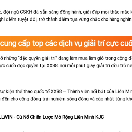
c, đội ngũ CSKH đã sẵn sàng đồng hành, giải đáp mọi thắc mắc 
ghi điểm tuyệt đối, trở thành điểm tựa vững chắc cho hàng nghìn 
ung cấp top các dịch vụ giải trí cực cu
ỡ những “đặc quyền giải trí” đang làm mưa làm gió trong cộng 
c cuốn độc quyền tại XX88, nơi mỗi phút giây giải trí đều trở n
sự kiện thể thao quốc tế XX88 – Thành viên nổi bật của Liên Mi
ng đến cho cộng đồng trải nghiệm sống động và cập nhật từng kh
LLWIN - Cú Nổ Chiến Lược Mở Rộng Liên Minh KJC