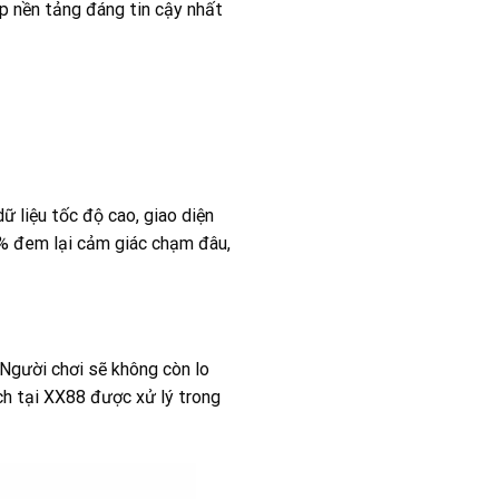
op nền tảng đáng tin cậy nhất
 liệu tốc độ cao, giao diện
99% đem lại cảm giác chạm đâu,
. Người chơi sẽ không còn lo
ch tại XX88 được xử lý trong