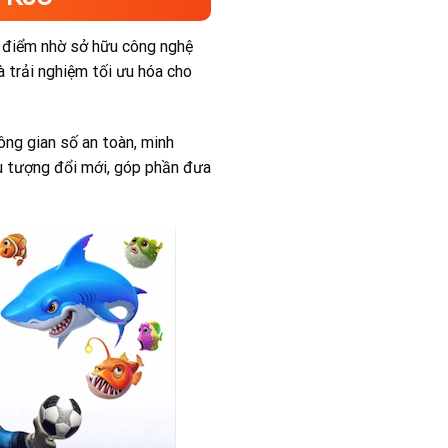
 điểm nhờ sở hữu công nghệ
à trải nghiệm tối ưu hóa cho
ông gian số an toàn, minh
ểu tượng đổi mới, góp phần đưa