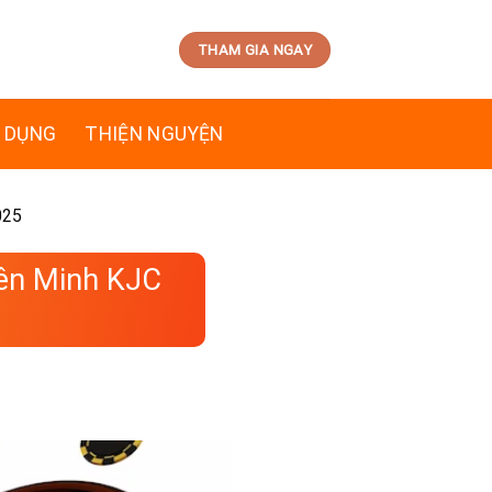
THAM GIA NGAY
 DỤNG
THIỆN NGUYỆN
025
iên Minh KJC