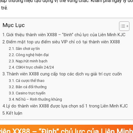
giúp thương hiệu tạo dựng vị thế vững chắc. Khám phá ngay lý d
trẻ.
Mục Lục
Giới thiệu thành viên XX88 – “Đinh” chủ lực của Liên Minh KJC
Điểm mặt top ưu điểm siêu VIP chỉ có tại thành viên XX88
Sân chơi uy tín
Công nghệ hiện đại
Nạp/rút minh bạch
CSKH trực chiến 24/24
Thành viên XX88 cung cấp top các dịch vụ giải trí cực cuốn
Cá cược thể thao
Bắn cá đổi thưởng
Casino trực tuyến
Nổ hũ – Rinh thưởng khủng
Lý do thành viên XX88 được lựa chọn số 1 trong Liên Minh KJC
Kết luận
viên XX88 – “Đinh” chủ lực của Liên Min