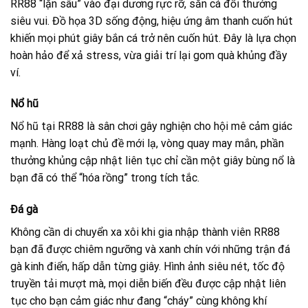
RR88 “lặn sâu” vào đại dương rực rỡ, săn cá đổi thưởng
siêu vui. Đồ họa 3D sống động, hiệu ứng âm thanh cuốn hút
khiến mọi phút giây bắn cá trở nên cuốn hút. Đây là lựa chọn
hoàn hảo để xả stress, vừa giải trí lại gom quà khủng đầy
ví.
Nổ hũ
Nổ hũ tại RR88 là sân chơi gây nghiện cho hội mê cảm giác
mạnh. Hàng loạt chủ đề mới lạ, vòng quay may mắn, phần
thưởng khủng cập nhật liên tục chỉ cần một giây bùng nổ là
bạn đã có thể “hóa rồng” trong tích tắc.
Đá gà
Không cần di chuyển xa xôi khi gia nhập thành viên RR88
bạn đã được chiêm ngưỡng và xanh chín với những trận đá
gà kinh điển, hấp dẫn từng giây. Hình ảnh siêu nét, tốc độ
truyền tải mượt mà, mọi diễn biến đều được cập nhật liên
tục cho bạn cảm giác như đang “cháy” cùng không khí