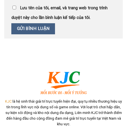
Lưu tên của tôi, email, và trang web trong trình
duyệt này cho lần bình luận kế tiếp của tôi.
KJC
là hệ sinh thái giải trí trực tuyến hiện đại, quy tụ nhiều thương hiệu uy
tín trong lĩnh vực nội dung số và game online. Với loạt trò chơi hấp dẫn,
sự kiện sôi động và kho nội dung đa dạng, Liên minh KJC trở thành điểm
đến hàng đầu cho cộng đồng đam mê giải trí trực tuyến tại Việt Nam và
khu vực.