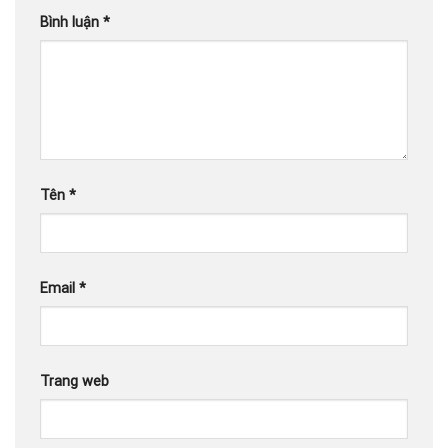
Bình luận
*
Tên
*
Email
*
Trang web