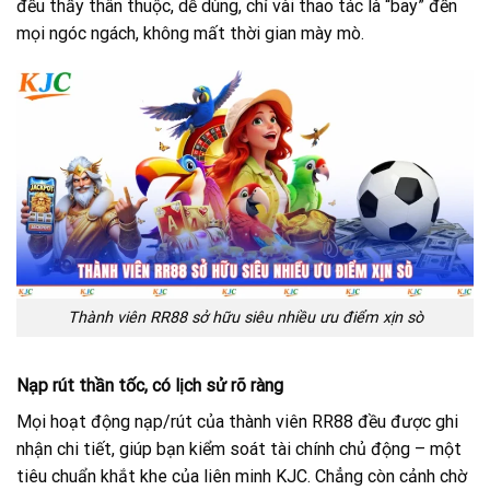
đều thấy thân thuộc, dễ dùng, chỉ vài thao tác là “bay” đến
mọi ngóc ngách, không mất thời gian mày mò.
Thành viên RR88 sở hữu siêu nhiều ưu điểm xịn sò
Nạp rút thần tốc, có lịch sử rõ ràng
Mọi hoạt động nạp/rút của thành viên RR88 đều được ghi
nhận chi tiết, giúp bạn kiểm soát tài chính chủ động – một
tiêu chuẩn khắt khe của liên minh KJC. Chẳng còn cảnh chờ