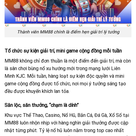
Thành viên MM88 chính là điểm hẹn giải trí lý tưởng
Tổ chức sự kiện giải trí, mini game cộng đồng mỗi tuần
MM88 không chỉ đơn thuần là một điểm đến giải trí, mà còn
là sân chơi bùng nổ xu hướng mới trong mạng lưới Liên
Minh KJC. Mỗi tuần, hàng loạt sự kiện độc quyền và mini
game cộng đồng được tổ chức, nơi mọi ý tưởng sáng tạo
đều được khuyến khích lan tỏa.
Săn lộc, săn thưởng, “chạm là dính”
Khu vực Thể Thao, Casino, Nổ Hũ, Bắn Cá, Đá Gà, Xổ Số tại
MM88 luôn nhộn nhịp với hàng nghìn giải thưởng được cập
nhật từng phút. Tỷ lệ nổ hũ luôn nằm trong top cao nhất