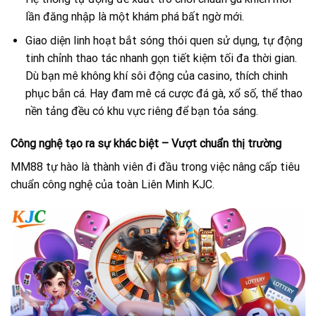
lần đăng nhập là một khám phá bất ngờ mới.
Giao diện linh hoạt bắt sóng thói quen sử dụng, tự động
tinh chỉnh thao tác nhanh gọn tiết kiệm tối đa thời gian.
Dù bạn mê không khí sôi động của casino, thích chinh
phục bắn cá. Hay đam mê cá cược đá gà, xổ số, thể thao
nền tảng đều có khu vực riêng để bạn tỏa sáng.
Công nghệ tạo ra sự khác biệt – Vượt chuẩn thị trường
MM88 tự hào là thành viên đi đầu trong việc nâng cấp tiêu
chuẩn công nghệ của toàn Liên Minh KJC.