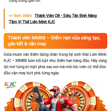
cộng đồng gắn bó.
>> Xem thêm:
Thành Viên O8 - Siêu Tân Binh Nâng
Tầm Vị Thế Liên Minh KJC
Thành viên MM88 – Điểm hẹn của sáng tạo,
gắn kết & vận may
Giữa muôn vàn điểm dừng chân trong hệ sinh thái Liên Minh
KJC – MM88 luôn nổi bật như điểm hẹn hàng đầu. Hãy cùng
lật mở từng bí mật phía sau nơi mà mỗi hội viên có thể đón
đầu vận may bứt phá từng ngày.