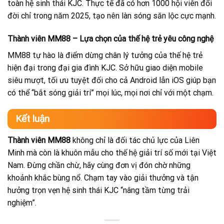
toàn hệ sinh thái KJC. Thực tế đã có hơn 1000 hội viên đổi
đời chỉ trong năm 2025, tạo nên làn sóng săn lộc cực mạnh.
Thành viên MM88 – Lựa chọn của thế hệ trẻ yêu công nghệ
MM88 tự hào là điểm dừng chân lý tưởng của thế hệ trẻ
hiện đại trong đại gia đình KJC. Sở hữu giao diện mobile
siêu mượt, tối ưu tuyệt đối cho cả Android lẫn iOS giúp bạn
có thể “bắt sóng giải trí” mọi lúc, mọi nơi chỉ với một chạm.
Kết luận
Thành viên MM88
không chỉ là đối tác chủ lực của Liên
Minh mà còn là khuôn mẫu cho thế hệ giải trí số mới tại Việt
Nam. Đừng chần chừ, hãy cùng đơn vị đón chờ những
khoảnh khắc bùng nổ. Chạm tay vào giải thưởng và tận
hưởng trọn vẹn hệ sinh thái KJC “nâng tầm từng trải
nghiệm”.