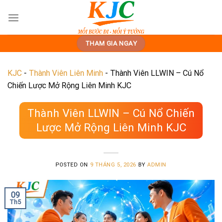
Skip
to
content
THAM GIA NGAY
KJC
-
Thành Viên Liên Minh
-
Thành Viên LLWIN – Cú Nổ
Chiến Lược Mở Rộng Liên Minh KJC
Thành Viên LLWIN – Cú Nổ Chiến
Lược Mở Rộng Liên Minh KJC
POSTED ON
9 THÁNG 5, 2026
BY
ADMIN
09
Th5