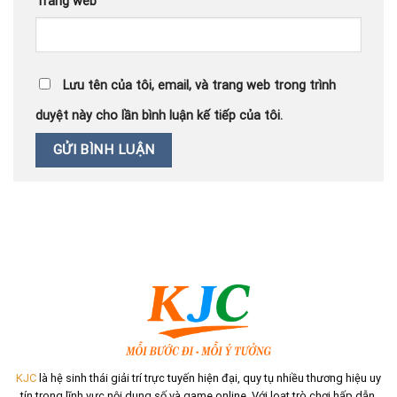
Trang web
Lưu tên của tôi, email, và trang web trong trình
duyệt này cho lần bình luận kế tiếp của tôi.
KJC
là hệ sinh thái giải trí trực tuyến hiện đại, quy tụ nhiều thương hiệu uy
tín trong lĩnh vực nội dung số và game online. Với loạt trò chơi hấp dẫn,