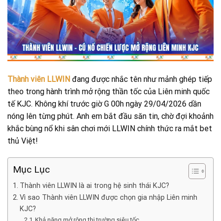
Thành viên LLWIN
đang được nhắc tên như mảnh ghép tiếp
theo trong hành trình mở rộng thần tốc của Liên minh quốc
tế KJC. Không khí trước giờ G 00h ngày 29/04/2026 dần
nóng lên từng phút. Anh em bắt đầu săn tin, chờ đợi khoảnh
khắc bùng nổ khi sân chơi mới LLWIN chính thức ra mắt bet
thủ Việt!
Mục Lục
Thành viên LLWIN là ai trong hệ sinh thái KJC?
Vì sao Thành viên LLWIN được chọn gia nhập Liên minh
KJC?
Khả năng mở rộng thị trường siêu tốc