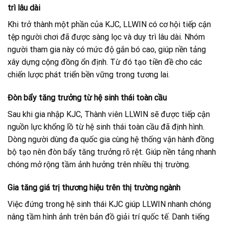
trì lâu dài
Khi trở thành một phần của KJC, LLWIN có cơ hội tiếp cận
tệp người chơi đã được sàng lọc và duy trì lâu dài. Nhóm
người tham gia này có mức độ gắn bó cao, giúp nền tảng
xây dựng cộng đồng ổn định. Từ đó tạo tiền đề cho các
chiến lược phát triển bền vững trong tương lai.
Đòn bẩy tăng trưởng từ hệ sinh thái toàn cầu
Sau khi gia nhập KJC, Thành viên LLWIN sẽ được tiếp cận
nguồn lực khổng lồ từ hệ sinh thái toàn cầu đã định hình.
Dòng người dùng đa quốc gia cùng hệ thống vận hành đồng
bộ tạo nên đòn bẩy tăng trưởng rõ rệt. Giúp nền tảng nhanh
chóng mở rộng tầm ảnh hưởng trên nhiều thị trường.
Gia tăng giá trị thương hiệu trên thị trường ngành
Việc đứng trong hệ sinh thái KJC giúp LLWIN nhanh chóng
nâng tầm hình ảnh trên bản đồ giải trí quốc tế. Danh tiếng