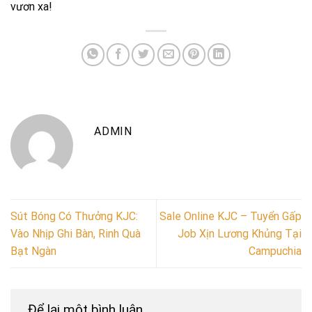
vươn xa!
ADMIN
Sút Bóng Có Thưởng KJC:
Sale Online KJC – Tuyển Gấp
Vào Nhịp Ghi Bàn, Rinh Quà
Job Xịn Lương Khủng Tại
Bạt Ngàn
Campuchia
Để lại một bình luận