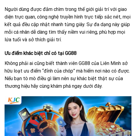
Người dùng được đắm chìm trong thế giới giải trí với giao
diện trực quan, công nghệ truyền hình trực tiếp sắc nét, mọi
kết quả đều cập nhật nhanh từng giây. Sự đa dạng này giúp
mỗi cá nhân dễ dàng tìm thấy niềm vui riêng, phù hợp mọi
lứa tuổi và sở thích giải trí.
Ưu điểm khác biệt chỉ có tại GG88
Không phải ai cũng biết thành viên GG88 của Liên Minh sở
hữu loạt ưu điểm “đỉnh của chóp” mà hiếm nơi nào có được.
Nếu bạn tò mò điều gì làm nên sự khác biệt thật sự của
thương hiệu hãy cùng khám phá ngay dưới đây.