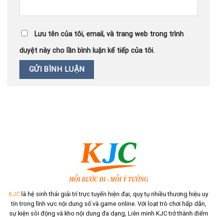
Lưu tên của tôi, email, và trang web trong trình
duyệt này cho lần bình luận kế tiếp của tôi.
KJC
là hệ sinh thái giải trí trực tuyến hiện đại, quy tụ nhiều thương hiệu uy
tín trong lĩnh vực nội dung số và game online. Với loạt trò chơi hấp dẫn,
sự kiện sôi động và kho nội dung đa dạng, Liên minh KJC trở thành điểm