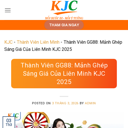
Skip
to
content
THAM GIA NGAY
KJC
-
Thành Viên Liên Minh
-
Thành Viên GG88: Mảnh Ghép
Sáng Giá Của Liên Minh KJC 2025
Thành Viên GG88: Mảnh Ghép
Sáng Giá Của Liên Minh KJC
2025
POSTED ON
3 THÁNG 3, 2026
BY
ADMIN
03
Th3