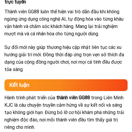
trực tuyến
Thành viên GG88 luôn thể hiện vai trò dẫn đầu khi không
ngừng ứng dụng công nghệ AI, tự động hóa vào từng khâu
vận hành và chăm sóc khách hàng. Mang lại trải nghiệm
mượt mà và cá nhân hóa cho từng người dùng.
Sự đổi mới này giúp thương hiệu cập nhật liên tục các xu
hướng giải trí mới. Đồng thời đáp ứng trọn vẹn sở thích đa
dạng của cộng đồng người chơi, nơi mọi cá tính đều được
tỏa sáng.
Kết luận
Hành trình phát triển của
thành viên GG88
trong Liên Minh
KJC là câu chuyện truyền cảm hứng về sự kết nối và sáng
tạo không giới hạn. Đừng bỏ lỡ cơ hội khám phá những trải
nghiệm độc đáo, nơi mỗi thành viên đều tìm thấy giá trị
riêng cho mình.