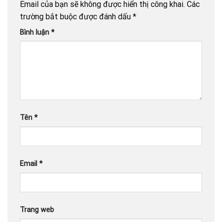
Email của bạn sẽ không được hiển thị công khai.
Các
trường bắt buộc được đánh dấu
*
Bình luận
*
Tên
*
Email
*
Trang web