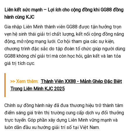
Liên kết sức mạnh – Lợi ích cho cộng đồng khi GG88 đồng
hành cùng KJC
Gia nhập Liên Minh thành viên GG88 được tận hưởng trọn
vẹn hệ sinh thái giải trí chất lượng, kết nối cộng đồng năng
động, mở rộng mạng lưới. Cơ hội tham gia các sự kiện,
chương trình đặc sắc do tập đoàn tổ chức giúp người dùng
GG88 không chỉ giải trí mà còn học hỏi, gắn kết và lan tỏa
giá trị tích cực.
>> Xem thêm:
Thành Viên XX88 - Mảnh Ghép Đặc Biệt
Trong Liên Minh KJC 2025
Chính sự đồng hành này đã đưa thương hiệu trở thành tâm
điểm sáng giá trên thị trường cung cấp dịch vụ đổi thưởng
trực tuyến. Góp phần xây dựng Liên Minh vững mạnh và
luôn dẫn đầu xu hướng giải trí số tại Việt Nam.