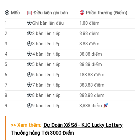
Mốc
Điều kiện ghi bàn
Phần thưởng (Điểm)
1
Ghi bàn lần đầu
1.88 điểm
2
2 bàn liên tiếp
3.88 điểm
3
3 bàn liên tiếp
8.88 điểm
4
4 bàn liên tiếp
38.88 điểm
5
5 bàn liên tiếp
88.88 điểm
6
6 bàn liên tiếp
188.88 điểm
7
7 bàn liên tiếp
388.88 điểm
8
8 bàn liên tiếp
888.88 điểm
9
9 bàn liên tiếp
8,888 điểm
>> Xem thêm:
Dự Đoán Xổ Số - KJC Lucky Lottery
Thưởng hủng Tới 3000 Điểm