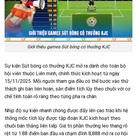
Giới thiệu games Sút bóng có thưởng KJC
Sự kiện Sút bóng có thưởng KJC mở ra dành cho toàn bộ
hội viên thuộc Liên minh, chính thức kích hoạt từ ngày
15/11/2025. Mỗi người tham gia đều có thể bước vào thử
thách ghi bàn liên hoàn, săn điểm tích lũy theo chuỗi với cơ
chế tính toán rõ ràng theo từng pha ra chân.
Nhịp độ sự kiện nhanh chóng được đẩy lên cao trào khi hệ
thống mốc tích lũy được tập đoàn KJC kích hoạt theo
chuỗi bàn thắng liên tiếp. Giá trị phần thưởng leo thang rõ
rệt từ 1.88 điểm ban đầu và chạm đỉnh 8,888 mở ra cơ hội