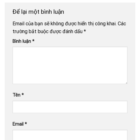
Để lại một bình luận
Email của bạn sẽ không được hiển thị công khai.
Các
trường bắt buộc được đánh dấu
*
Bình luận
*
Tên
*
Email
*