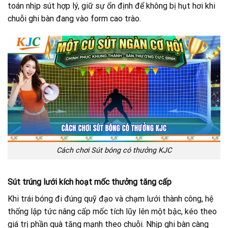
toán nhịp sút hợp lý, giữ sự ổn định để không bị hụt hơi khi
chuỗi ghi bàn đang vào form cao trào.
Cách chơi Sút bóng có thưởng KJC
Sút trúng lưới kích hoạt mốc thưởng tăng cấp
Khi trái bóng đi đúng quỹ đạo và chạm lưới thành công, hệ
thống lập tức nâng cấp mốc tích lũy lên một bậc, kéo theo
giá trị phần quà tăng mạnh theo chuỗi. Nhịp ghi bàn càng