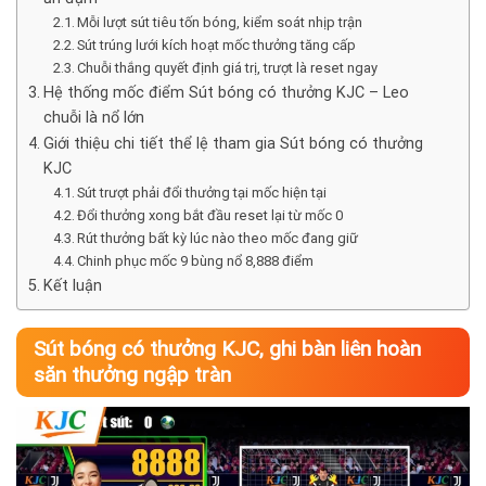
Mỗi lượt sút tiêu tốn bóng, kiểm soát nhịp trận
Sút trúng lưới kích hoạt mốc thưởng tăng cấp
Chuỗi thắng quyết định giá trị, trượt là reset ngay
Hệ thống mốc điểm Sút bóng có thưởng KJC – Leo
chuỗi là nổ lớn
Giới thiệu chi tiết thể lệ tham gia Sút bóng có thưởng
KJC
Sút trượt phải đổi thưởng tại mốc hiện tại
Đổi thưởng xong bắt đầu reset lại từ mốc 0
Rút thưởng bất kỳ lúc nào theo mốc đang giữ
Chinh phục mốc 9 bùng nổ 8,888 điểm
Kết luận
Sút bóng có thưởng KJC, ghi bàn liên hoàn
săn thưởng ngập tràn