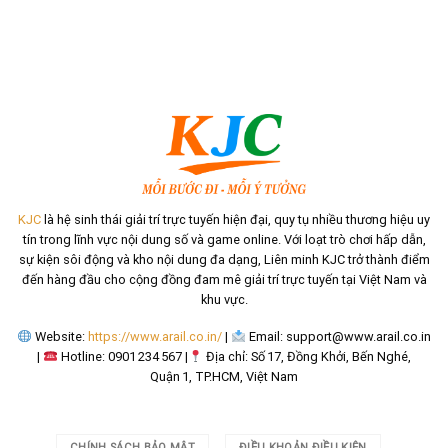
KJC
là hệ sinh thái giải trí trực tuyến hiện đại, quy tụ nhiều thương hiệu uy
tín trong lĩnh vực nội dung số và game online. Với loạt trò chơi hấp dẫn,
sự kiện sôi động và kho nội dung đa dạng, Liên minh KJC trở thành điểm
đến hàng đầu cho cộng đồng đam mê giải trí trực tuyến tại Việt Nam và
khu vực.
Website:
https://www.arail.co.in/
|
Email:
support@www.arail.co.in
|
Hotline: 0901 234 567 |
Địa chỉ: Số 17, Đồng Khởi, Bến Nghé,
Quận 1, TP.HCM, Việt Nam
CHÍNH SÁCH BẢO MẬT
ĐIỀU KHOẢN ĐIỀU KIỆN