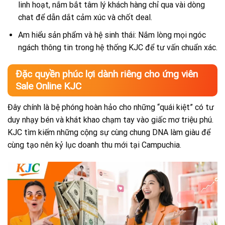
linh hoạt, nắm bắt tâm lý khách hàng chỉ qua vài dòng
chat để dẫn dắt cảm xúc và chốt deal.
Am hiểu sản phẩm và hệ sinh thái: Nắm lòng mọi ngóc
ngách thông tin trong hệ thống KJC để tư vấn chuẩn xác.
Đặc quyền phúc lợi dành riêng cho ứng viên
Sale Online KJC
Đây chính là bệ phóng hoàn hảo cho những “quái kiệt” có tư
duy nhạy bén và khát khao chạm tay vào giấc mơ triệu phú.
KJC tìm kiếm những cộng sự cùng chung DNA làm giàu để
cùng tạo nên kỷ lục doanh thu mới tại Campuchia.