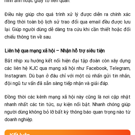
hình ảnh hoặc giấy tờ liên quan.
Điều này giúp cho quá trình xử lý được diễn ra chính xác
đồng thời toàn bộ lịch sử trao đổi qua email đều được lưu
lại. Giúp người dùng dễ dàng tra cứu khi cần thiết hoặc đối
chiếu thông tin về sau.
Liên hệ qua mạng xã hội – Nhận hỗ trợ siêu tiện
Bắt nhịp xu hướng kết nối hiện đại tập đoàn còn xây dựng
các liên hệ KJC qua mạng xã hội như Facebook, Telegram,
Instagram. Dù bạn ở đâu chỉ với một cú nhấn gửi tin nhắn,
đội ngũ tư vấn đã sẵn sàng tiếp nhận và giải đáp.
Đồng thời các kênh mạng xã hội này cũng là nơi cập nhật
nhanh nhất các tin tức, sự kiện nổi bật. Nhanh chóng giúp
người dùng không bỏ lỡ bất kỳ thông báo quan trọng nào từ
doanh nghiệp.