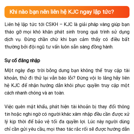
Khi nào bạn nên liên hệ KJC ngay lập tức?
Liên hệ lập tức tới CSKH – KJC là giải pháp vàng giúp bạn
tháo gỡ mọi khó khăn phát sinh trong quá trình sử dụng
dịch vụ. Đừng chần chừ khi bạn cảm thấy có điều bất
thường bởi đội ngũ tư vấn luôn sẵn sàng đồng hành.
Sự cố đăng nhập
Một ngày đẹp trời bỗng dưng bạn không thể truy cập tài
khoản, thử đi thử lại vẫn báo lỗi? Đừng vội lo lắng hãy liên
hệ KJC để nhận hướng dẫn khôi phục quyền truy cập một
cách nhanh chóng và an toàn.
Việc quên mật khẩu, phát hiện tài khoản bị thay đổi thông
tin hoặc nghi ngờ có người khác xâm nhập đều cần được xử
lý kịp thời để bảo vệ tối đa quyền lợi. Lúc này người dùng
chỉ cần gửi yêu cầu, mọi thao tác rắc rối sẽ được hướng dẫn