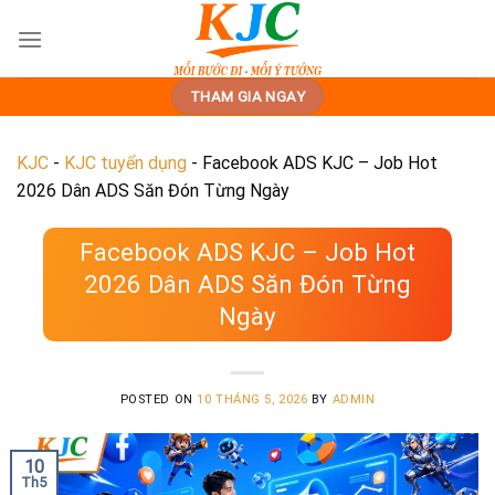
Skip
to
content
THAM GIA NGAY
KJC
-
KJC tuyển dụng
-
Facebook ADS KJC – Job Hot
2026 Dân ADS Săn Đón Từng Ngày
Facebook ADS KJC – Job Hot
2026 Dân ADS Săn Đón Từng
Ngày
POSTED ON
10 THÁNG 5, 2026
BY
ADMIN
10
Th5