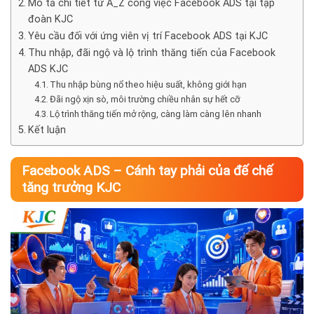
Mô tả chi tiết từ A_Z công việc Facebook ADS tại tập
đoàn KJC
Yêu cầu đối với ứng viên vị trí Facebook ADS tại KJC
Thu nhập, đãi ngộ và lộ trình thăng tiến của Facebook
ADS KJC
Thu nhập bùng nổ theo hiệu suất, không giới hạn
Đãi ngộ xịn sò, môi trường chiều nhân sự hết cỡ
Lộ trình thăng tiến mở rộng, càng làm càng lên nhanh
Kết luận
Facebook ADS – Cánh tay phải của đế chế
tăng trưởng KJC