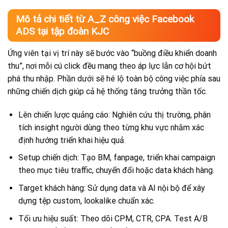
Mô tả chi tiết từ A_Z công việc Facebook
ADS tại tập đoàn KJC
Ứng viên tại vị trí này sẽ bước vào “buồng điều khiển doanh
thu”, nơi mỗi cú click đều mang theo áp lực lẫn cơ hội bứt
phá thu nhập. Phần dưới sẽ hé lộ toàn bộ công việc phía sau
những chiến dịch giúp cả hệ thống tăng trưởng thần tốc.
Lên chiến lược quảng cáo: Nghiên cứu thị trường, phân
tích insight người dùng theo từng khu vực nhằm xác
định hướng triển khai hiệu quả.
Setup chiến dịch: Tạo BM, fanpage, triển khai campaign
theo mục tiêu traffic, chuyển đổi hoặc data khách hàng.
Target khách hàng: Sử dụng data và AI nội bộ để xây
dựng tệp custom, lookalike chuẩn xác.
Tối ưu hiệu suất: Theo dõi CPM, CTR, CPA. Test A/B