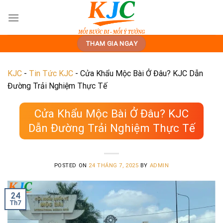
Skip
to
content
THAM GIA NGAY
KJC
-
Tin Tức KJC
-
Cửa Khẩu Mộc Bài Ở Đâu? KJC Dẫn
Đường Trải Nghiệm Thực Tế
Cửa Khẩu Mộc Bài Ở Đâu? KJC
Dẫn Đường Trải Nghiệm Thực Tế
POSTED ON
24 THÁNG 7, 2025
BY
ADMIN
24
Th7