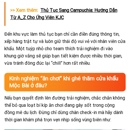
>> Xem thêm:
Thủ Tục Sang Campuchia: Hướng Dẫn
Từ A_Z Cho Ứng Viên KJC
Đến khu vực làm thủ tục bạn chỉ cần điền đúng thông tin,
xếp hàng trật tự và luôn giữ thái độ vui vẻ với nhân viên cửa
khẩu. Một tuýp nhỏ cho team thích trải nghiệm đi vào
khung giờ vắng sẽ giúp bạn tiết kiệm được nhiều thời gian,
vừa tránh đông đúc lại “chill” hơn rất nhiều.
Kinh nghiệm “ăn chơi” khi ghé thăm cửa khẩu
Mộc Bài ở đâu?
Nếu bạn quyết định lên đường trải nghiệm, chắc chắn không
thể bỏ qua loạt bí kíp ăn chơi đang gây sốt trong cộng
đồng mê du lịch. Đừng chỉ dừng chân check-in mà hãy dành
thời gian khám phá trọn vẹn nhịp sống vùng biên như: