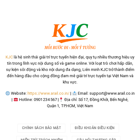
KJC
là hệ sinh thái giải trí trực tuyến hiện đại, quy tụ nhiều thương hiệu uy
tín trong lĩnh vực nội dung số và game online. Với loạt trò chơi hấp dẫn,
sự kiện sôi động và kho nội dung đa dạng, Liên minh KJC trở thành điểm
đến hàng đầu cho cộng đồng đam mê giải trí trực tuyến tại Việt Nam và
khu vực.
Website:
https://www.arail.co.in/
|
Email:
support@www.arail.co.in
|
Hotline: 0901 234 567 |
Địa chỉ: Số 17, Đồng Khởi, Bến Nghé,
Quận 1, TP.HCM, Việt Nam
CHÍNH SÁCH BẢO MẬT
ĐIỀU KHOẢN ĐIỀU KIỆN