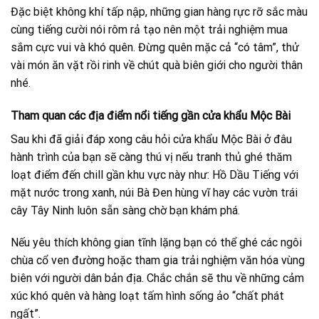
Đặc biệt không khí tấp nập, những gian hàng rực rỡ sắc màu
cùng tiếng cười nói rôm rả tạo nên một trải nghiệm mua
sắm cực vui và khó quên. Đừng quên mặc cả “có tâm”, thử
vài món ăn vặt rồi rinh về chút quà biên giới cho người thân
nhé.
Tham quan các địa điểm nổi tiếng gần cửa khẩu Mộc Bài
Sau khi đã giải đáp xong câu hỏi cửa khẩu Mộc Bài ở đâu
hành trình của bạn sẽ càng thú vị nếu tranh thủ ghé thăm
loạt điểm đến chill gần khu vực này như: Hồ Dầu Tiếng với
mặt nước trong xanh, núi Bà Đen hùng vĩ hay các vườn trái
cây Tây Ninh luôn sẵn sàng chờ bạn khám phá.
Nếu yêu thích không gian tĩnh lặng bạn có thể ghé các ngôi
chùa cổ ven đường hoặc tham gia trải nghiệm văn hóa vùng
biên với người dân bản địa. Chắc chắn sẽ thu về những cảm
xúc khó quên và hàng loạt tấm hình sống ảo “chất phát
ngất”.