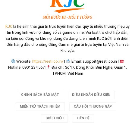
KJC
là hệ sinh thái giải trí trực tuyến hiện đại, quy tụ nhiều thương hiệu uy
tín trong lĩnh vực nội dung số và game online. Với loạt trò chơi hấp dẫn,
sự kiện sôi động và kho nội dung đa dạng, Liên minh KJC trở thành điểm
đến hàng đầu cho cộng đồng đam mê giải trí trực tuyến tại Việt Nam và
khu vực.
Website:
https://reeti.co.in/
|
Email:
support@reeti.co.in
|
Hotline: 0901 234 567 |
Địa chỉ: Số 17, Đồng Khởi, Bến Nghé, Quận 1,
TP.HCM, Việt Nam
CHÍNH SÁCH BẢO MẬT
ĐIỀU KHOẢN ĐIỀU KIỆN
MIỄN TRỪ TRÁCH NHIỆM
CÂU HỎI THƯƠNG GẶP
GIỚI THIỆU
LIÊN HỆ