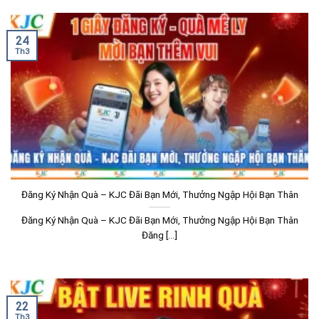
24
Th3
Đăng Ký Nhận Quà – KJC Đãi Bạn Mới, Thưởng Ngập Hội Bạn Thân
Đăng Ký Nhận Quà – KJC Đãi Bạn Mới, Thưởng Ngập Hội Bạn Thân
Đăng [...]
22
Th3