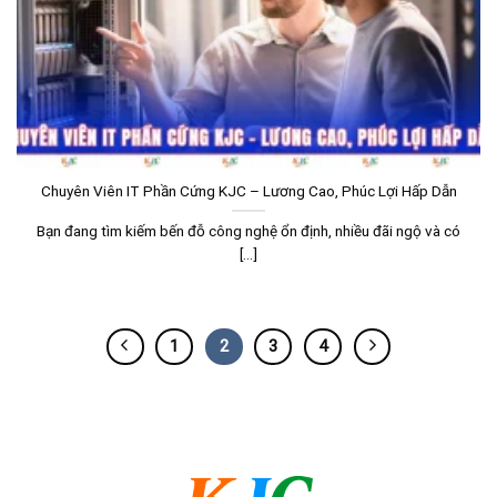
Chuyên Viên IT Phần Cứng KJC – Lương Cao, Phúc Lợi Hấp Dẫn
Bạn đang tìm kiếm bến đỗ công nghệ ổn định, nhiều đãi ngộ và có
[...]
1
2
3
4