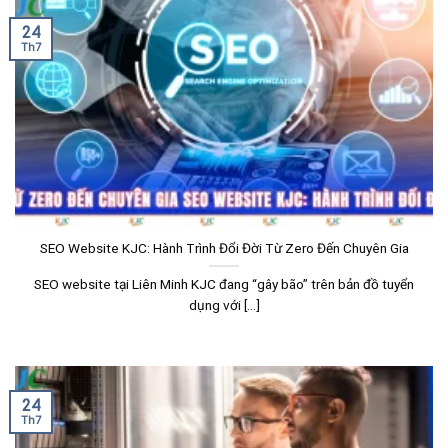
24
Th7
SEO Website KJC: Hành Trình Đổi Đời Từ Zero Đến Chuyên Gia
SEO website tại Liên Minh KJC đang “gây bão” trên bản đồ tuyển
dụng với [...]
24
Th7