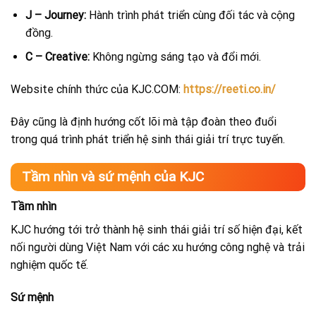
J – Journey:
Hành trình phát triển cùng đối tác và cộng
đồng.
C – Creative:
Không ngừng sáng tạo và đổi mới.
Website chính thức của KJC.COM:
https://reeti.co.in/
Đây cũng là định hướng cốt lõi mà tập đoàn theo đuổi
trong quá trình phát triển hệ sinh thái giải trí trực tuyến.
Tầm nhìn và sứ mệnh của KJC
Tầm nhìn
KJC hướng tới trở thành hệ sinh thái giải trí số hiện đại, kết
nối người dùng Việt Nam với các xu hướng công nghệ và trải
nghiệm quốc tế.
Sứ mệnh