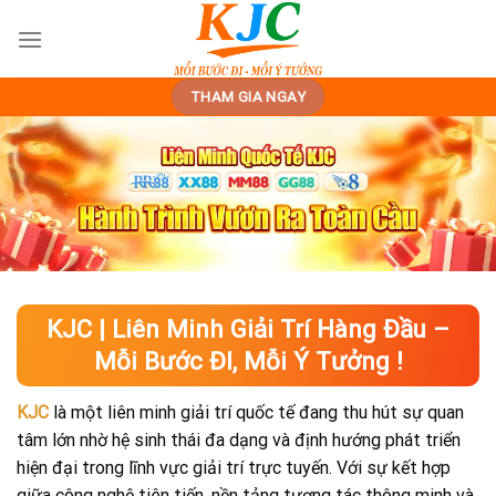
Skip
to
content
THAM GIA NGAY
KJC | Liên Minh Giải Trí Hàng Đầu –
Mỗi Bước ĐI, Mỗi Ý Tưởng !
KJC
là một liên minh giải trí quốc tế đang thu hút sự quan
tâm lớn nhờ hệ sinh thái đa dạng và định hướng phát triển
hiện đại trong lĩnh vực giải trí trực tuyến. Với sự kết hợp
giữa công nghệ tiên tiến, nền tảng tương tác thông minh và