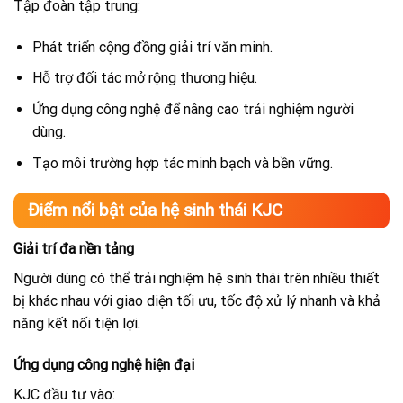
Tập đoàn tập trung:
Phát triển cộng đồng giải trí văn minh.
Hỗ trợ đối tác mở rộng thương hiệu.
Ứng dụng công nghệ để nâng cao trải nghiệm người
dùng.
Tạo môi trường hợp tác minh bạch và bền vững.
Điểm nổi bật của hệ sinh thái KJC
Giải trí đa nền tảng
Người dùng có thể trải nghiệm hệ sinh thái trên nhiều thiết
bị khác nhau với giao diện tối ưu, tốc độ xử lý nhanh và khả
năng kết nối tiện lợi.
Ứng dụng công nghệ hiện đại
KJC đầu tư vào: