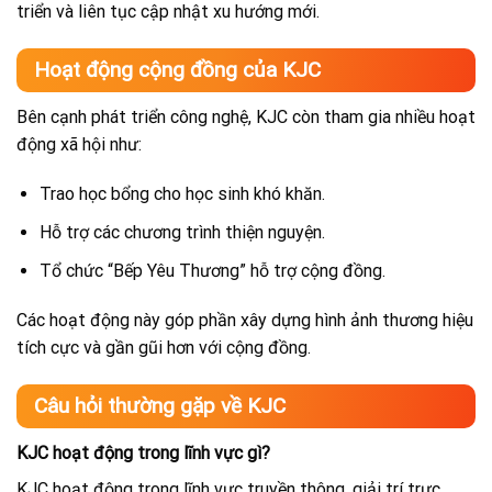
triển và liên tục cập nhật xu hướng mới.
Hoạt động cộng đồng của KJC
Bên cạnh phát triển công nghệ, KJC còn tham gia nhiều hoạt
động xã hội như:
Trao học bổng cho học sinh khó khăn.
Hỗ trợ các chương trình thiện nguyện.
Tổ chức “Bếp Yêu Thương” hỗ trợ cộng đồng.
Các hoạt động này góp phần xây dựng hình ảnh thương hiệu
tích cực và gần gũi hơn với cộng đồng.
Câu hỏi thường gặp về KJC
KJC hoạt động trong lĩnh vực gì?
KJC hoạt động trong lĩnh vực truyền thông, giải trí trực