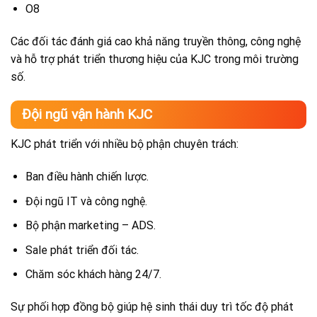
O8
Các đối tác đánh giá cao khả năng truyền thông, công nghệ
và hỗ trợ phát triển thương hiệu của KJC trong môi trường
số.
Đội ngũ vận hành KJC
KJC phát triển với nhiều bộ phận chuyên trách:
Ban điều hành chiến lược.
Đội ngũ IT và công nghệ.
Bộ phận marketing – ADS.
Sale phát triển đối tác.
Chăm sóc khách hàng 24/7.
Sự phối hợp đồng bộ giúp hệ sinh thái duy trì tốc độ phát